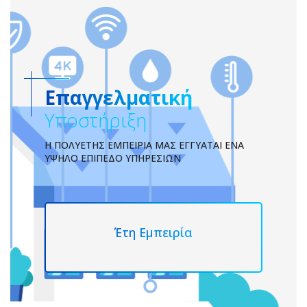
Επαγγελματική
Υποστήριξη
Η ΠΟΛΥΕΤΉΣ ΕΜΠΕΙΡΊΑ ΜΑΣ ΕΓΓΥΆΤΑΙ ΈΝΑ
ΥΨΗΛΌ ΕΠΊΠΕΔΟ ΥΠΗΡΕΣΙΏΝ
Έτη Εμπειρία